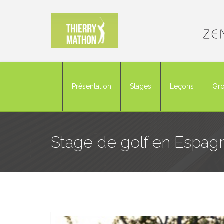
Présentation
Stages
Leçons
Gro
Stage de golf en Espag