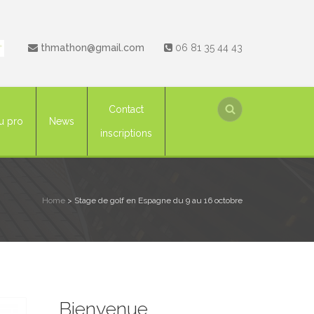
thmathon@gmail.com
06 81 35 44 43
Contact
u pro
News
inscriptions
Home
>
Stage de golf en Espagne du 9 au 16 octobre
Bienvenue