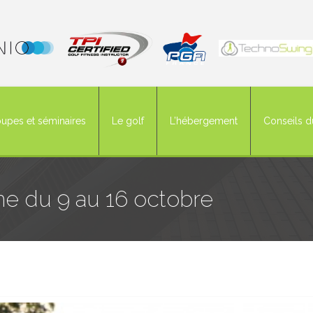
upes et séminaires
Le golf
L’hébergement
Conseils d
ne du 9 au 16 octobre