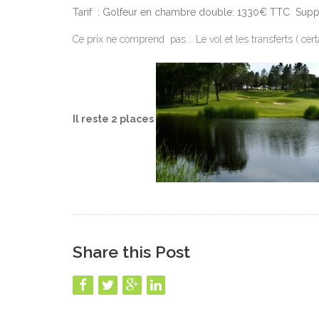
Tarif : Golfeur en chambre double: 1330€ TTC Supp
Ce prix ne comprend pas :. Le vol et les transferts ( cer
Il reste 2 places
Share this Post