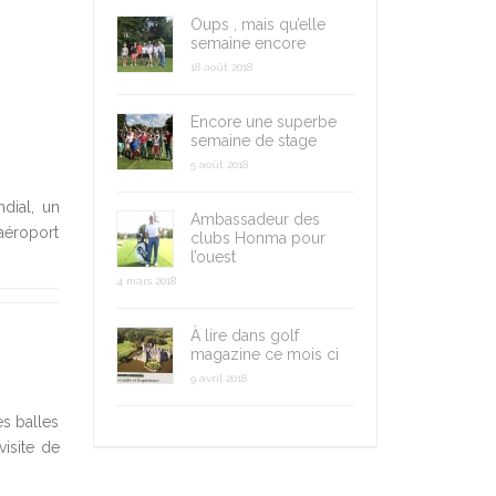
Oups , mais qu’elle
semaine encore
18 août 2018
Encore une superbe
semaine de stage
5 août 2018
ial, un
Ambassadeur des
aéroport
clubs Honma pour
l’ouest
4 mars 2018
À lire dans golf
magazine ce mois ci
9 avril 2018
es balles
isite de