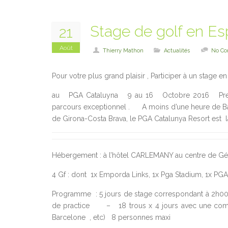
Stage de golf en Es
21
Août
Thierry Mathon
Actualités
No C
Pour votre plus grand plaisir , Participer à un stage 
au PGA Cataluyna 9 au 16 Octobre 2016 Premie
parcours exceptionnel . A moins d’une heure de Barc
de Girona-Costa Brava, le PGA Catalunya Resort est la
Hébergement : à l’hôtel CARLEMANY au centre de Géro
4 Gf : dont 1x Emporda Links, 1x Pga Stadium, 1x PGA 
Programme : 5 jours de stage correspondant à 2h00 d
de practice – 18 trous x 4 jours avec une comp
Barcelone , etc) 8 personnes maxi