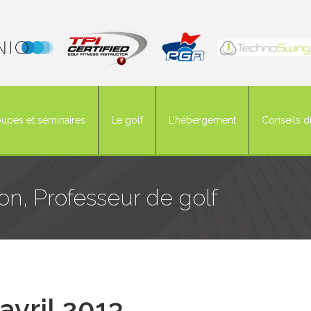
upes et séminaires
Le golf
L’hébergement
Conseils d
hon, Professeur de golf
avril 2013