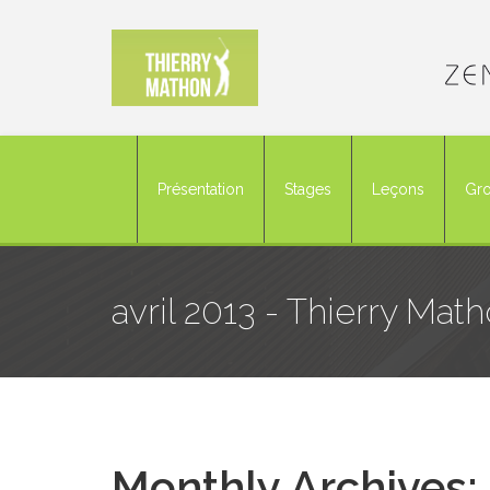
Présentation
Stages
Leçons
Gro
avril 2013 - Thierry Mat
Monthly Archives: