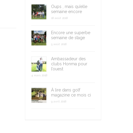
Oups , mais qu’elle
semaine encore
18 août 2018
Encore une superbe
semaine de stage
5 août 2018
Ambassadeur des
clubs Honma pour
l’ouest
4 mars 2018
À lire dans golf
magazine ce mois ci
9 avril 2018