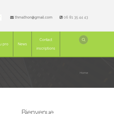
thmathon@gmail.com
06 81 35 44 43
Contact
u pro
News
inscriptions
Home
Bienvenue