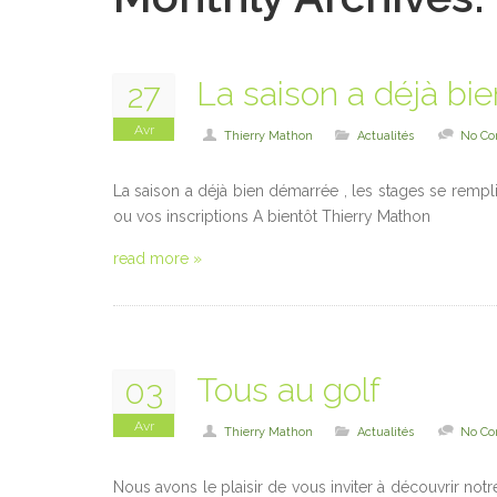
La saison a déjà bi
27
Avr
Thierry Mathon
Actualités
No C
La saison a déjà bien démarrée , les stages se remp
ou vos inscriptions A bientôt Thierry Mathon
read more »
Tous au golf
03
Avr
Thierry Mathon
Actualités
No C
Nous avons le plaisir de vous inviter à découvrir notr