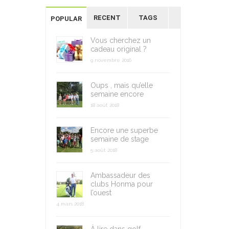
RECENT
TAGS
POPULAR
Vous cherchez un
cadeau original ?
9 novembre 2016
Oups , mais qu’elle
semaine encore
18 août 2018
Encore une superbe
semaine de stage
5 août 2018
Ambassadeur des
clubs Honma pour
l’ouest
4 mars 2018