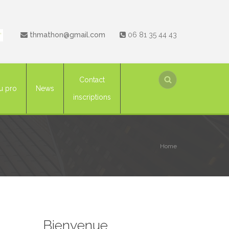
thmathon@gmail.com
06 81 35 44 43
Contact
u pro
News
inscriptions
Home
Bienvenue