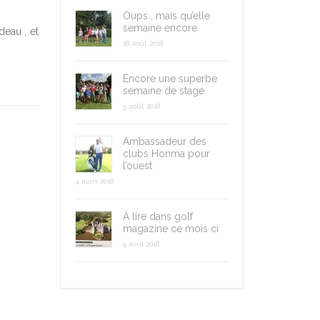
Oups , mais qu’elle
semaine encore
deau , et
18 août 2018
Encore une superbe
semaine de stage
5 août 2018
Ambassadeur des
clubs Honma pour
l’ouest
4 mars 2018
À lire dans golf
magazine ce mois ci
9 avril 2018