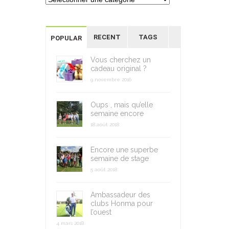
RECENT
TAGS
POPULAR
Vous cherchez un
cadeau original ?
9 novembre 2016
Oups , mais qu’elle
semaine encore
18 août 2018
Encore une superbe
semaine de stage
5 août 2018
Ambassadeur des
clubs Honma pour
l’ouest
4 mars 2018