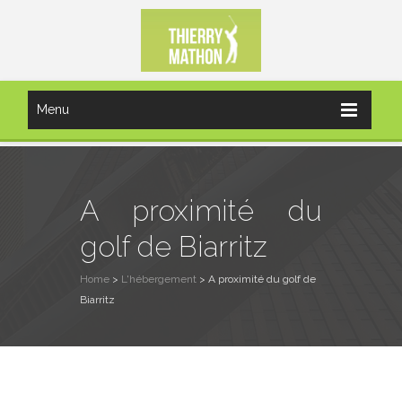
Menu
A proximité du
golf de Biarritz
Home
>
L'hébergement
>
A proximité du golf de
Biarritz