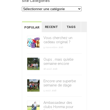
Site Categories
RECENT
TAGS
POPULAR
Vous cherchez un
cadeau original ?
9 novembre 2016
Oups , mais qu’elle
semaine encore
18 août 2018
Encore une superbe
semaine de stage
5 août 2018
Ambassadeur des
clubs Honma pour