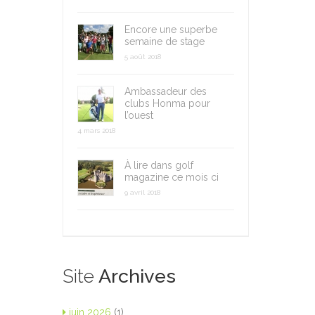
Encore une superbe
semaine de stage
5 août 2018
Ambassadeur des
clubs Honma pour
l’ouest
4 mars 2018
À lire dans golf
magazine ce mois ci
9 avril 2018
Site
Archives
juin 2026
(1)