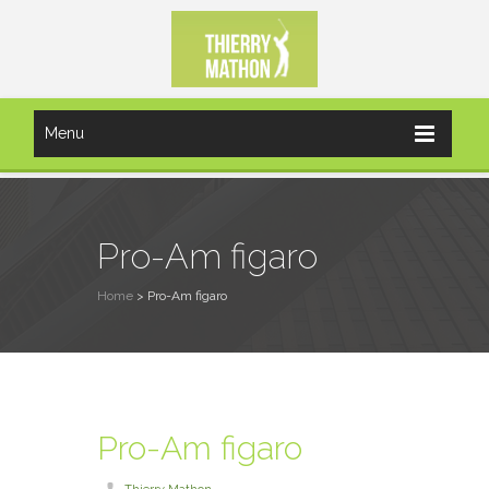
Menu
Pro-Am figaro
Home
>
Pro-Am figaro
Pro-Am figaro