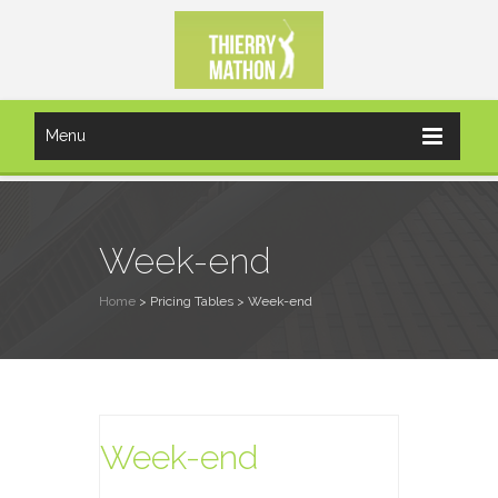
Menu
Week-end
Home
> Pricing Tables >
Week-end
Week-end