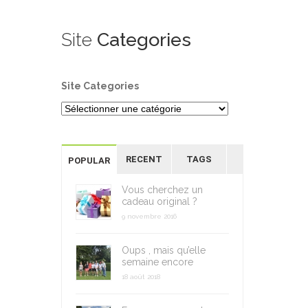
Site
Categories
Site Categories
RECENT
TAGS
POPULAR
Vous cherchez un
cadeau original ?
9 novembre 2016
Oups , mais qu’elle
semaine encore
18 août 2018