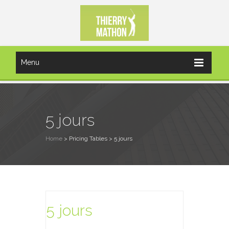
Menu
5 jours
Home
> Pricing Tables >
5 jours
5 jours