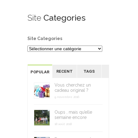
Site
Categories
Site Categories
RECENT
TAGS
POPULAR
Vous cherchez un
cadeau original ?
9 novembre 2016
Oups , mais qu’elle
semaine encore
18 août 2018