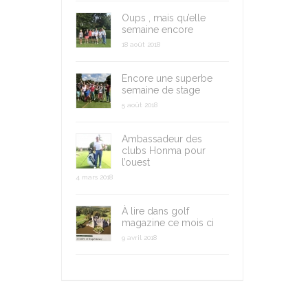
Oups , mais qu’elle
semaine encore
18 août 2018
Encore une superbe
semaine de stage
5 août 2018
Ambassadeur des
clubs Honma pour
l’ouest
4 mars 2018
À lire dans golf
magazine ce mois ci
9 avril 2018