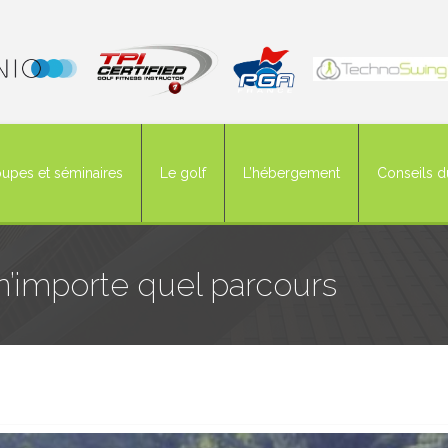
upes et séminaires
Le golf
L’hébergement
Conseils d
n’importe quel parcours