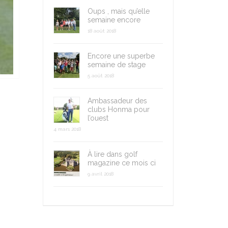
Oups , mais qu’elle
semaine encore
18 août 2018
Encore une superbe
semaine de stage
5 août 2018
Ambassadeur des
clubs Honma pour
l’ouest
4 mars 2018
À lire dans golf
magazine ce mois ci
9 avril 2018