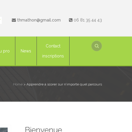
thmathon@gmail.com
06 81 35 44 43
Contact
u pro
News
inscriptions
Home
>
Apprendre à scorer sur n’importe quel parcours
Bienvenue