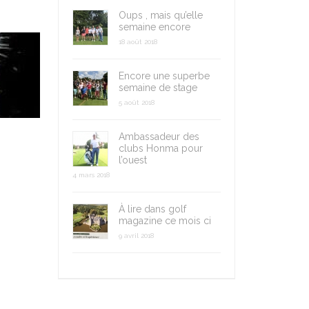
Oups , mais qu’elle
semaine encore
18 août 2018
Encore une superbe
semaine de stage
5 août 2018
Ambassadeur des
clubs Honma pour
l’ouest
4 mars 2018
À lire dans golf
magazine ce mois ci
9 avril 2018