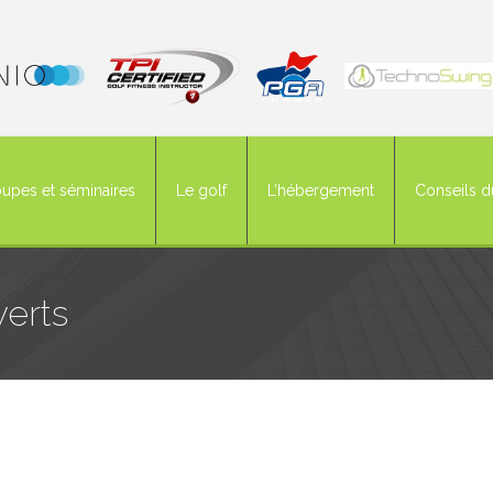
upes et séminaires
Le golf
L’hébergement
Conseils d
verts