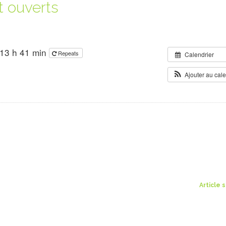
t ouverts
13 h 41 min
Repeats
Calendrier
Ajouter au cal
Article 