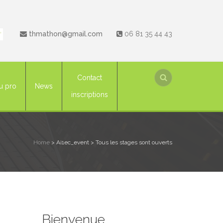
thmathon@gmail.com
06 81 35 44 43
Contact
u pro
News
inscriptions
Home
> Ai1ec_event >
Tous les stages sont ouverts
Bienvenue