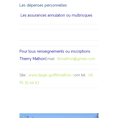
Les dépenses personnelles
Les assurances annulation ou multirisques
Pour tous renseignements ou inscriptions
Thierry Mathon
Email :
thmathon@gmail.com
Site :
w
ww.stage-golfthmathon.c
om tel :
06
81 35 44 43