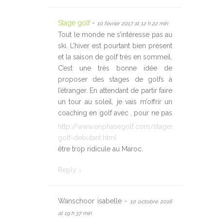
Stage golf
-
10 février 2017 at 12 h 22 min
Tout le monde ne s’intéresse pas au
ski. L’hiver est pourtant bien présent
et la saison de golf très en sommeil.
C’est une très bonne idée de
proposer des stages de golfs à
l’étranger. En attendant de partir faire
un tour au soleil, je vais m’offrir un
coaching en golf avec
, pour ne pas
http://www.enphasegolf.com/stages/stage-
golf-debutant.html
être trop ridicule au Maroc.
Reply
↓
Wanschoor isabelle -
10 octobre 2016
at 19 h 37 min