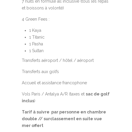
7 nuits en formule all inclusive (tous les repas
et boissons à volonté)
4 Green Fees :
1 Kaya
1 Titanic
1 Pasha
1 Sultan
Transferts aéroport / hôtel / aéroport
Transferts aux golfs
Accueil et assistance francophone
Vols Paris / Antalya A/R (taxes et
sac de golf
inclus
)
Tarif à suivre par personne en chambre
double // surclassement en suite vue
mer offert